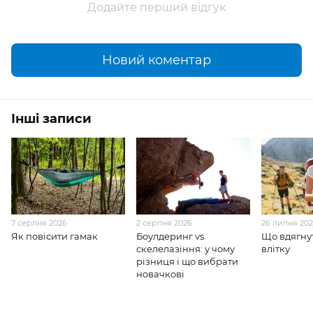
Додайте перший відгук
Новий коментар
Інші записи
7 серпня 2026
2 серпня 2026
26 липня 20
Як повісити гамак
Боулдеринг vs
Що вдягнут
скелелазіння: у чому
влітку
різниця і що вибрати
новачкові