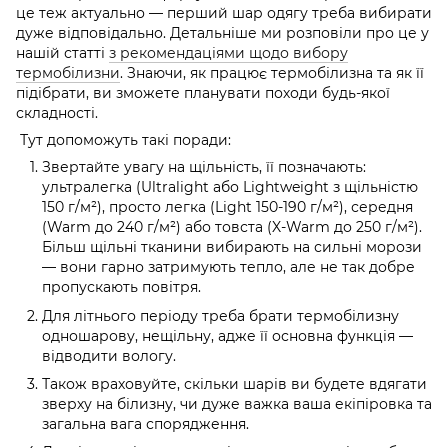
це теж актуально — перший шар одягу треба вибирати
дуже відповідально. Детальніше ми розповіли про це у
нашій статті
з рекомендаціями щодо вибору
термобілизни
. Знаючи, як працює термобілизна та як її
підібрати, ви зможете планувати походи будь-якої
складності.
Тут допоможуть такі поради:
Звертайте увагу на щільність, її позначають:
ультралегка (Ultralight або Lightweight з щільністю
150 г/м²), просто легка (Light 150-190 г/м²), середня
(Warm до 240 г/м²) або товста (X-Warm до 250 г/м²).
Більш щільні тканини вибирають на сильні морози
— вони гарно затримують тепло, але не так добре
пропускають повітря.
Для літнього періоду треба брати термобілизну
одношарову, нещільну, адже її основна функція —
відводити вологу.
Також враховуйте, скільки шарів ви будете вдягати
зверху на білизну, чи дуже важка ваша екіпіровка та
загальна вага спорядження.