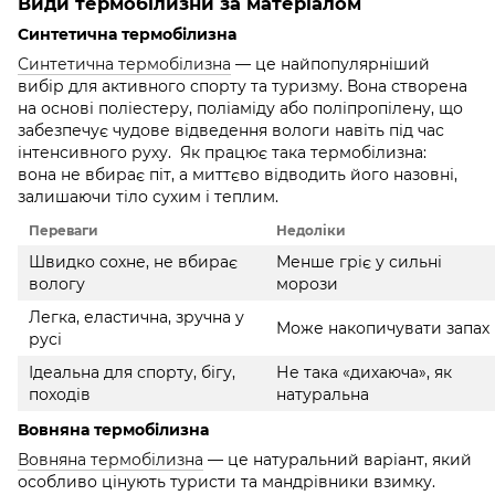
Види термобілизни за матеріалом
Синтетична термобілизна
Синтетична термобілизна
— це найпопулярніший
вибір для активного спорту та туризму. Вона створена
на основі поліестеру, поліаміду або поліпропілену, що
забезпечує чудове відведення вологи навіть під час
інтенсивного руху. Як працює така термобілизна:
вона не вбирає піт, а миттєво відводить його назовні,
залишаючи тіло сухим і теплим.
Переваги
Недоліки
Швидко сохне, не вбирає
Менше гріє у сильні
вологу
морози
Легка, еластична, зручна у
Може накопичувати запах
русі
Ідеальна для спорту, бігу,
Не така «дихаюча», як
походів
натуральна
Вовняна термобілизна
Вовняна термобілизна
— це натуральний варіант, який
особливо цінують туристи та мандрівники взимку.