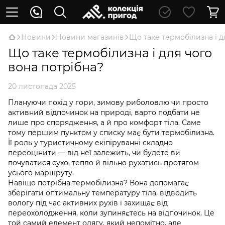
Новини
Новини магазинів
Що таке термобілизна і д
Що таке термобілизна і для чого
вона потрібна?
20 листопада 2025
Плануючи похід у гори, зимову риболовлю чи просто
активний відпочинок на природі, варто подбати не
лише про спорядження, а й про комфорт тіла. Саме
тому першим пунктом у списку має бути термобілизна.
Її роль у туристичному екіпіруванні складно
переоцінити — від неї залежить, чи будете ви
почуватися сухо, тепло й вільно рухатись протягом
усього маршруту.
Навіщо потрібна термобілизна? Вона допомагає
зберігати оптимальну температуру тіла, відводить
вологу під час активних рухів і захищає від
переохолодження, коли зупиняєтесь на відпочинок. Це
той самий елемент одягу, який непомітно, але