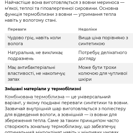
Найчастіше вона виготовляється з вовни мериноса —
м’якої, теплої та гіпоалергенної сировини. Основна
функція термобілизни з вовни — утримання тепла
навіть у вологому стані.
Переваги
Недоліки
Чудово гріє, навіть коли
Вища ціна порівняно з
волога
синтетикою
Натуральна, не викликає
Потребує делікатного
подразнень
догляду
Має антибактеріальні
Може бути трохи
властивості, не накопичує
колючою для чутливої
запах
шкіри
Змішані матеріали у термобілизні
Комбінована термобілизна
— це універсальний
варіант, у якому поєднані переваги синтетики та вовни.
Зазвичай внутрішній шар виготовляється з поліестеру
для відведення вологи, а зовнішній — із вовни для
збереження тепла. Саме за таким принципом часто
створюють зональну термобілизну, що забезпечує
оптимальний мікроклімат навіть у мінливих умовах.