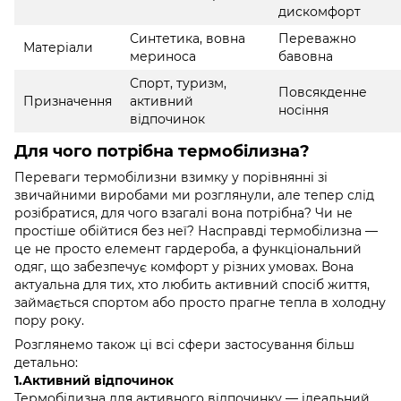
дискомфорт
Синтетика, вовна
Переважно
Матеріали
мериноса
бавовна
Спорт, туризм,
Повсякденне
Призначення
активний
носіння
відпочинок
Для чого потрібна термобілизна?
Переваги термобілизни взимку у порівнянні зі
звичайними виробами ми розглянули, але тепер слід
розібратися, для чого взагалі вона потрібна? Чи не
простіше обійтися без неї? Насправді термобілизна —
це не просто елемент гардероба, а функціональний
одяг, що забезпечує комфорт у різних умовах. Вона
актуальна для тих, хто любить активний спосіб життя,
займається спортом або просто прагне тепла в холодну
пору року.
Розглянемо також ці всі сфери застосування більш
детально:
1.Активний відпочинок
Термобілизна для активного відпочинку — ідеальний