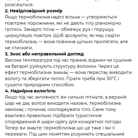
розсіюється.
2. Невідповідний розмір
Якщо термобілизна надто вільна — утворюються
повітряні порожнини, які не дають тілу рівномірно
грітись. Занадто тісна — обмежує рух і порушує
циркуляцію повітря. Щоб зрозуміти, як має сидіти
термобілизна, — вона повинна щільно прилягати, але
не стискати.
3. Знос або неправильний догляд
Висока температура під час прання, віджим чи сушіння
на батареї руйнують структуру волокон. Через це
ефект термобілизни зникає — вона перестає виводити
вологу та зберігати тепло. Прати треба при 30°C і
сушити природним способом.
4. Надмірна вологість
Якщо під час активності ви сильно пітнієте, а верхній
шар не дає волозі виходити назовні, термобілизна
намокає і починає охолоджувати тіло. Саме тому
важливо правильно підібрати туристичне
спорядження й шари одягу для конкретної погоди.
Тепер ви знаєте: термобілизна що це таке і які її
переваги. Під цим поняттям розуміють спеціальний