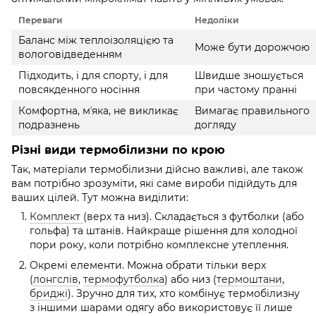
Переваги
Недоліки
Баланс між теплоізоляцією та
Може бути дорожчою
вологовідведенням
Підходить, і для спорту, і для
Швидше зношується
повсякденного носіння
при частому пранні
Комфортна, мʼяка, не викликає
Вимагає правильного
подразнень
догляду
Різні види термобілизни по крою
Так, матеріали термобілизни дійсно важливі, але також
вам потрібно зрозуміти, які саме вироби підійдуть для
ваших цілей. Тут можна виділити:
Комплект
(верх та низ). Складається з футболки (або
гольфа) та штанів. Найкраще рішення для холодної
пори року, коли потрібно комплексне утеплення.
Окремі елементи. Можна обрати тільки верх
(
лонгслів
,
термофутболка
) або низ (
термоштани
,
бриджі
). Зручно для тих, хто комбінує термобілизну
з іншими шарами одягу або використовує її лише