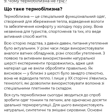
9.
Чому термобілизна не гріє?
Що таке термобілизна?
Термобілизна — це спеціальний функціональний одяг,
створений для збереження тепла, відведення вологи
та забезпечення комфорту у холодну пору року. Вона
незамінна для туристів, спортсменів та тих, хто веде
активний спосіб життя.
Всю історію людства, з давніх-давен, питання утеплення
було актуальним. У різні часи люди використовували
аналоги ватних обладунків, різні способи утеплення. З
появою та активним використанням натуральної
шерсті експерименти продовжились, адже цей
матеріал ще не вміли обробляти правильно. Як
висновок — у білизні з шерсті було занадто спекотно,
вона не відводила тепло. І лише у XX сторіччі з’явились
технології, які дозволили використовувати волокна зі
спеціальними плетінням та складом.
Вся суть термобілизни сьогодні зводиться до спроб
зробити одяг тонким та легким, але одночасно досягти
ідеальної терморегуляції. Для цього використовують
натуральні, синтетичні та змішані сировини. Основні