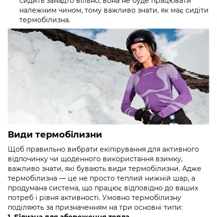
сидить занадто вільно, вона не буде працювати
належним чином, тому важливо знати, як має сидіти
термобілизна.
Види термобілизни
Щоб правильно вибрати екіпірування для активного
відпочинку чи щоденного використання взимку,
важливо знати, які бувають види термобілизни. Адже
термобілизна — це не просто теплий нижній шар, а
продумана система, що працює відповідно до ваших
потреб і рівня активності. Умовно термобілизну
поділяють за призначенням на три основні типи:
1. Білизна для збереження тепла