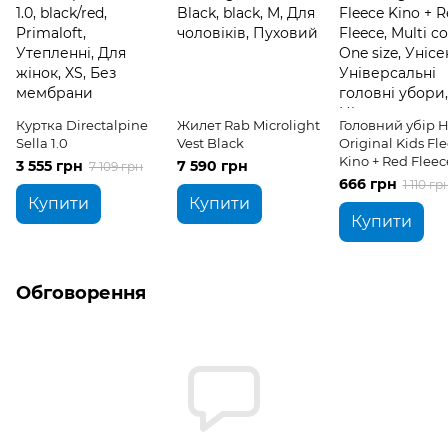
Куртка Directalpine
Жилет Rab Microlight
Головний убір H.
Sella 1.0
Vest Black
Original Kids Fl
Kino + Red Fleec
3 555 грн
7 590 грн
7 109 грн
666 грн
1 110 гр
Купити
Купити
Купити
Обговорення