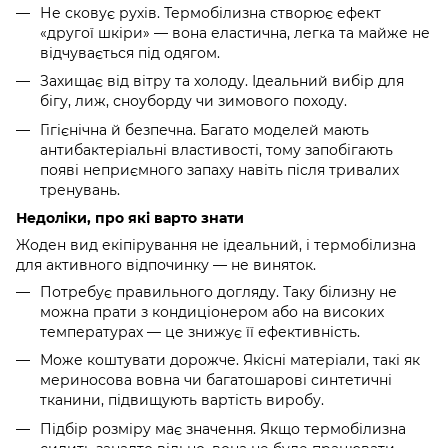
Не сковує рухів. Термобілизна створює ефект
«другої шкіри» — вона еластична, легка та майже не
відчувається під одягом.
Захищає від вітру та холоду. Ідеальний вибір для
бігу, лиж, сноуборду чи зимового походу.
Гігієнічна й безпечна. Багато моделей мають
антибактеріальні властивості, тому запобігають
появі неприємного запаху навіть після тривалих
тренувань.
Недоліки, про які варто знати
Жоден вид екіпірування не ідеальний, і термобілизна
для активного відпочинку — не виняток.
Потребує правильного догляду. Таку білизну не
можна прати з кондиціонером або на високих
температурах — це знижує її ефективність.
Може коштувати дорожче. Якісні матеріали, такі як
мериносова вовна чи багатошарові синтетичні
тканини, підвищують вартість виробу.
Підбір розміру має значення. Якщо термобілизна