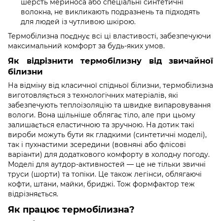
шерсть мериноса або спеціальні синтетичні
волокна, не викликають подразнень та підходять
для людей із чутливою шкірою.
Термобілизна поєднує всі ці властивості, забезпечуючи
максимальний комфорт за будь-яких умов.
Як відрізнити термобілизну від звичайної
білизни
На відміну від класичної спідньої білизни, термобілизна
виготовляється з технологічних матеріалів, які
забезпечують теплоізоляцію та швидке випаровування
вологи. Вона щільніше облягає тіло, але при цьому
залишається еластичною та зручною. На дотик такі
вироби можуть бути як гладкими (синтетичні моделі),
так і пухнастими зсередини (вовняні або флісові
варіанти) для додаткового комфорту в холодну погоду.
Моделі для аутдор-активностей — це не тільки звичні
труси (шорти) та топіки. Це також легінси, облягаючі
кофти, штани, майки, бриджі. Тож формфактор теж
відрізняється.
Як працює термобілизна?