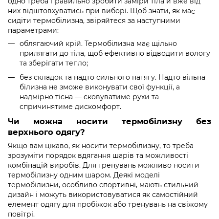
одно треба правильно зробити заміри тіла й вже від
них відштовхуватись при виборі. Щоб знати, як має
сидіти термобілизна, звіряйтеся за наступними
параметрами:
облягаючий крій. Термобілизна має щільно
прилягати до тіла, щоб ефективно відводити вологу
та зберігати тепло;
без складок та надто сильного натягу. Надто вільна
білизна не зможе виконувати свої функції, а
надмірно тісна — сковуватиме рухи та
спричинятиме дискомфорт.
Чи можна носити термобілизну без
верхнього одягу?
Якщо вам цікаво, як носити термобілизну, то треба
зрозуміти порядок вдягання шарів та можливості
комбінацій виробів. Для тренувань можливо носити
термобілизну одним шаром. Деякі моделі
термобілизни, особливо спортивні, мають стильний
дизайн і можуть використовуватися як самостійний
елемент одягу для пробіжок або тренувань на свіжому
повітрі.