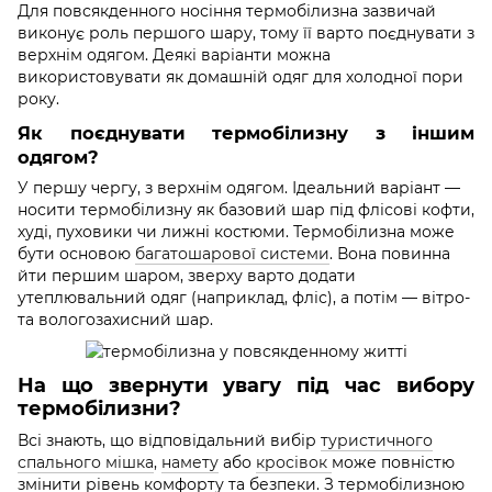
Для повсякденного носіння термобілизна зазвичай
виконує роль першого шару, тому її варто поєднувати з
верхнім одягом. Деякі варіанти можна
використовувати як домашній одяг для холодної пори
року.
Як поєднувати термобілизну з іншим
одягом?
У першу чергу, з верхнім одягом. Ідеальний варіант —
носити термобілизну як базовий шар під флісові кофти,
худі, пуховики чи лижні костюми. Термобілизна може
бути основою
багатошарової системи
. Вона повинна
йти першим шаром, зверху варто додати
утеплювальний одяг (наприклад, фліс), а потім — вітро-
та вологозахисний шар.
На що звернути увагу під час вибору
термобілизни?
Всі знають, що відповідальний вибір
туристичного
спального мішка
,
намету
або
кросівок
може повністю
змінити рівень комфорту та безпеки. З термобілизною