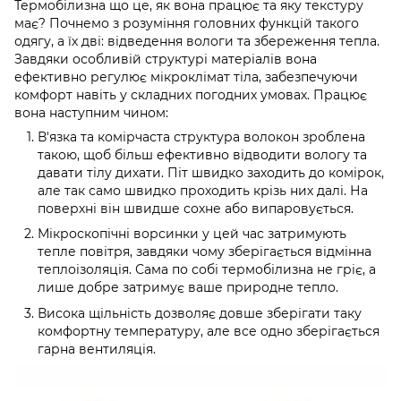
Термобілизна що це, як вона працює та яку текстуру
має? Почнемо з розуміння головних функцій такого
одягу, а їх дві: відведення вологи та збереження тепла.
Завдяки особливій структурі матеріалів вона
ефективно регулює мікроклімат тіла, забезпечуючи
комфорт навіть у складних погодних умовах. Працює
вона наступним чином:
В'язка та комірчаста структура волокон зроблена
такою, щоб більш ефективно відводити вологу та
давати тілу дихати. Піт швидко заходить до комірок,
але так само швидко проходить крізь них далі. На
поверхні він швидше сохне або випаровується.
Мікроскопічні ворсинки у цей час затримують
тепле повітря, завдяки чому зберігається відмінна
теплоізоляція. Сама по собі термобілизна не гріє, а
лише добре затримує ваше природне тепло.
Висока щільність дозволяє довше зберігати таку
комфортну температуру, але все одно зберігається
гарна вентиляція.