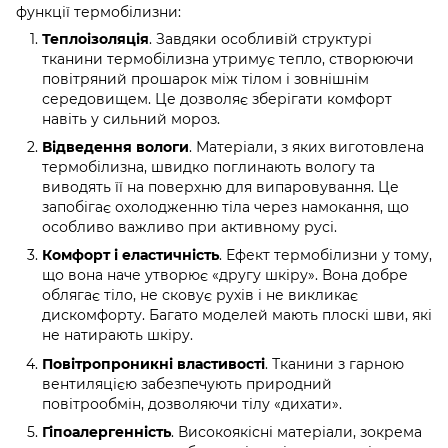
функції термобілизни:
Теплоізоляція
. Завдяки особливій структурі
тканини термобілизна утримує тепло, створюючи
повітряний прошарок між тілом і зовнішнім
середовищем. Це дозволяє зберігати комфорт
навіть у сильний мороз.
Відведення вологи
. Матеріали, з яких виготовлена
термобілизна, швидко поглинають вологу та
виводять її на поверхню для випаровування. Це
запобігає охолодженню тіла через намокання, що
особливо важливо при активному русі.
Комфорт і еластичність
. Ефект термобілизни у тому,
що вона наче утворює «другу шкіру». Вона добре
облягає тіло, не сковує рухів і не викликає
дискомфорту. Багато моделей мають плоскі шви, які
не натирають шкіру.
Повітропроникні властивості
. Тканини з гарною
вентиляцією забезпечують природний
повітрообмін, дозволяючи тілу «дихати».
Гіпоалергенність
. Високоякісні матеріали, зокрема