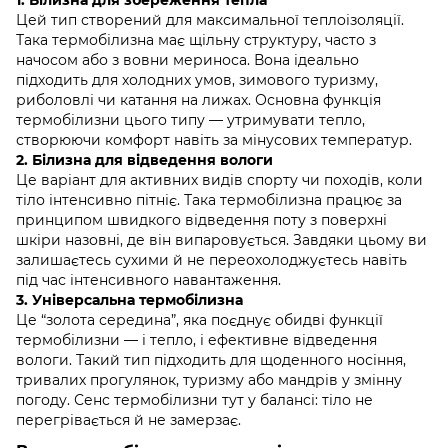
Цей тип створений для максимальної теплоізоляції.
Така термобілизна має щільну структуру, часто з
начосом або з вовни мериноса. Вона ідеально
підходить для холодних умов, зимового туризму,
риболовлі чи катання на лижах. Основна функція
термобілизни цього типу — утримувати тепло,
створюючи комфорт навіть за мінусових температур.
2. Білизна для відведення вологи
Це варіант для активних видів спорту чи походів, коли
тіло інтенсивно пітніє. Така термобілизна працює за
принципом швидкого відведення поту з поверхні
шкіри назовні, де він випаровується. Завдяки цьому ви
залишаєтесь сухими й не переохолоджуєтесь навіть
під час інтенсивного навантаження.
3. Універсальна термобілизна
Це “золота середина”, яка поєднує обидві функції
термобілизни — і тепло, і ефективне відведення
вологи. Такий тип підходить для щоденного носіння,
тривалих прогулянок, туризму або мандрів у змінну
погоду. Сенс термобілизни тут у балансі: тіло не
перегрівається й не замерзає.