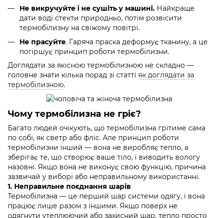
Не викручуйте і не сушіть у машині.
Найкраще
дати воді стекти природньо, потім розвісити
термобілизну на свіжому повітрі.
Не прасуйте
. Гаряча праска деформує тканину, а це
погіршує принцип роботи термобілизни.
Доглядати за якісною термобілизною не складно —
головне знати кілька порад зі статті
як доглядати за
термобілизною
.
Чому термобілизна не гріє?
Багато людей очікують, що термобілизна грітиме сама
по собі, як светр або фліс. Але принцип роботи
термобілизни інший — вона не виробляє тепло, а
зберігає те, що створює ваше тіло, і виводить вологу
назовні. Якщо вона не виконує свою функцію, причина
зазвичай у виборі або неправильному використанні.
1. Неправильне поєднання шарів
Термобілизна — це перший шар системи одягу, і вона
працює лише разом з іншими. Якщо поверх не
одягнути утеплюючий або захисний шар, тепло просто