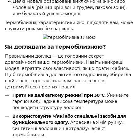
Деякі моделі розраховані виключно на жінок або
чоловіків (різний крій зони грудей, пахової зони),
але бувають й унісекс-моделі.
Термобілизна, характеристики якої підходять вам, може
служити роками без нарікань.
Як доглядати за термобілизною?
Правильний догляд — це головний секрет
довговічності вашої термобілизни. Навіть найкращі
моделі втратять свої властивості, якщо прати їх абияк.
Щоб термобілизна для активного відпочинку зберегла
свій ефект і прослужила вам кілька сезонів,
дотримуйтесь простих правил:
Прати на делікатному режимі при 30°C
. Уникайте
гарячої води, адже висока температура може
пошкодити структуру волокон.
Використовуйте м’які або спеціальні засоби для
функціонального одягу
. Агресивна хімія руйнує
синтетичні волокна й нейтралізує ефект
термобілизни.