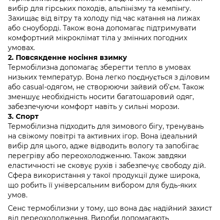
вибір для гірських походів, альпінізму та кемпінгу.
Захищає від вітру та холоду під час катання на лижах
або сноуборді. Також вона допомагає підтримувати
комфортний мікроклімат тіла у змінних погодних
умовах.
2. Повсякденне носіння взимку
Термобілизна допомагає зберегти тепло в умовах
низьких температур. Вона легко поєднується з діловим
або casual-одягом, не створюючи зайвий об’єм. Також
зменшує необхідність носити багатошаровий одяг,
забезпечуючи комфорт навіть у сильні морози.
3. Спорт
Термобілизна підходить для зимового бігу, тренувань
на свіжому повітрі та активних ігор. Вона ідеальний
вибір для цього, адже відводить вологу та запобігає
перегріву або переохолодженню. Також завдяки
еластичності не сковує рухів і забезпечує свободу дій.
Сфера використання у такої продукції дуже широка,
що робить її універсальним вибором для будь-яких
умов.
Сенс термобілизни у тому, що вона дає надійний захист
від переохолодження. Вироби допомагають