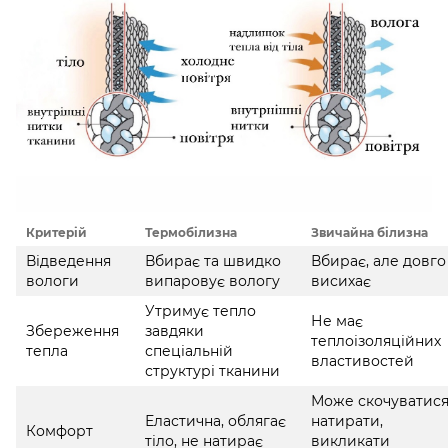
Критерій
Термобілизна
Звичайна білизна
Відведення
Вбирає та швидко
Вбирає, але довго
вологи
випаровує вологу
висихає
Утримує тепло
Не має
Збереження
завдяки
теплоізоляційних
тепла
спеціальній
властивостей
структурі тканини
Може скочуватися
Еластична, облягає
натирати,
Комфорт
тіло, не натирає
викликати